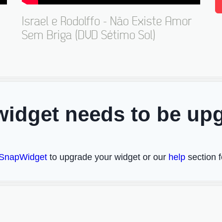
Israel e Rodolffo - Não Existe Amor
Sem Briga (DVD Sétimo Sol)