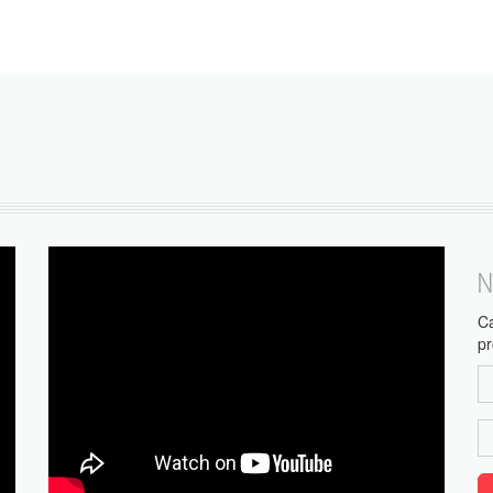
N
Ca
pr