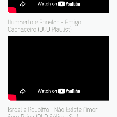
Humberto e Ronaldo - Amigo
Cachaceiro (DVD Playlist)
Israel e Rodolffo - Não Existe Amor
Sem Briga (DVD Sétimo Sol)