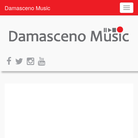
Damasceno Music
Toggl
navig