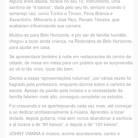
Alguns anos depois, tocava no seu 1o. instrumento, uma
sanfona de “8 baixos”, dada pelo seu tio, sempre ouvindo o
sertanejo raiz, como Tonico e Tinoco, Pena Branca e
Xavantinho, Milionário e José Rico, Renato Teixeira, que
acabaram influenciando sua carreira
Mudou-se para Belo Horizonte, e por ser de família humilde,
chegou a tocar ainda criança, na Rodoviária de Belo Horizonte,
para ajudar em casa.
Se apresentava também à noite em restaurantes do centro da
cidade, de mesa em mesa para um público que se surpreendia
ao vê-lo tão novo, tocar tão bem.
Devido a essas “apresentações noturnas”, por várias vezes foi
flagrado pela professora, enquanto dormia sobre a carteira da
escola. Apesar da paixão pela música e a necessidade da
família falarem mais alto, conseguiu completar os estudos.
Foi crescendo e se aperfeiçoando cada vez mais, até começar
a se dedicar profissionalmente à música. Aprendeu a tocar
teclado, depois guitarra, mas sem nunca abandonar a sanfona
e já tocava a de “80 baixos”, e depois a de “120 baixos”.
JOHNY VIANNA é músico, exímio acordeonista, cantor e