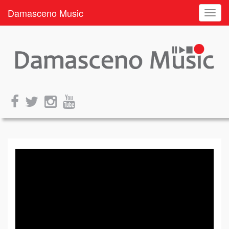
Damasceno Music
Toggl
navig