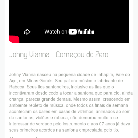
Johny Vianna - Começou do Zero
Johny Vianna nasceu na pequena cidade de Inhapim, Vale do
Aço, em Minas Gerais. Seu pai era músico e fabricante de
Rabeca. Seus tios sanfoneiros, inclusive as tias que o
incentivaram desde cedo a tocar a sanfona que para ele, ainda
criança, parecia grande demais. Mesmo assim, crescendo em
ambiente repleto de música, onde todos os finais de semana
aconteciam os bailes em casas de vizinhos, animados ao som
de sanfonas, violões e rabeca, não demorou muito a se
interessar de verdade pelo instrumento e aos 07 anos já dava
seus primeiros acordes na sanfona emprestada pelo tio.