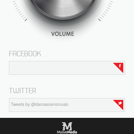
FACEBOOK
TWITTER
Tweets by @damascenomusic