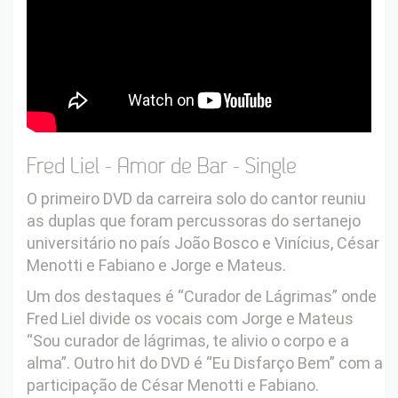
Fred Liel - Amor de Bar - Single
O primeiro DVD da carreira solo do cantor reuniu
as duplas que foram percussoras do sertanejo
universitário no país João Bosco e Vinícius, César
Menotti e Fabiano e Jorge e Mateus.
Um dos destaques é “Curador de Lágrimas” onde
Fred Liel divide os vocais com Jorge e Mateus
“Sou curador de lágrimas, te alivio o corpo e a
alma”. Outro hit do DVD é “Eu Disfarço Bem” com a
participação de César Menotti e Fabiano.