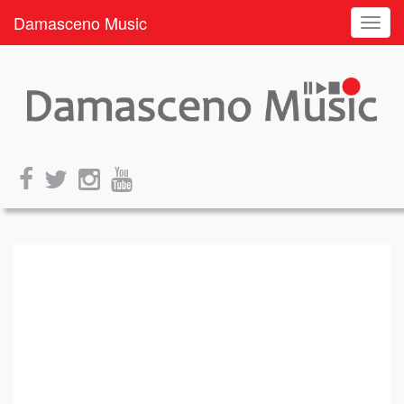
Damasceno Music
Toggl
navig